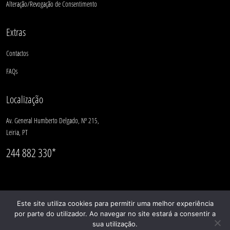
Alteração/Revogação de Consentimento
Extras
Contactos
FAQs
Localização
Av. General Humberto Delgado, Nº 215,
Leiria, PT
244 882 330*
Este site utiliza cookies para permitir uma melhor experiência
por parte do utilizador. Ao navegar no site estará a consentir a
© CASULO 2025 |
Livro de Reclamações
| geral@casulo.pt | 244 882 330*
(*Chamada
sua utilização.
rede fixa nacional)