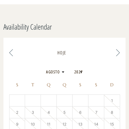
Availability Calendar
HOJE
S
T
Q
Q
S
S
D
1
2
3
4
5
6
7
8
9
10
11
12
13
14
15