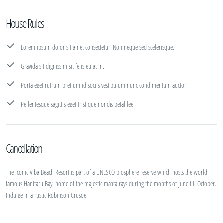
House Rules
Lorem ipsum dolor sit amet consectetur. Non neque sed scelerisque.
Gravida sit dignissim sit felis eu at in.
Porta eget rutrum pretium id sociis vestibulum nunc condimentum auctor.
Pellentesque sagittis eget tristique nondis petal lee.
Cancellation
The iconic Viba Beach Resort is part of a UNESCO biosphere reserve which hosts the world
famous Hanifaru Bay, home of the majestic manta rays during the months of June till October.
Indulge in a rustic Robinson Crusoe.