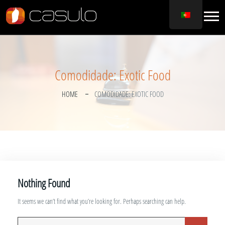
Comodidade:
Exotic Food
HOME
COMODIDADE:
EXOTIC FOOD
Nothing Found
It seems we can’t find what you’re looking for. Perhaps searching can help.