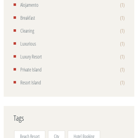
Alojamento
(1)
Breakfast
(1)
Cleaning
(1)
Luxurious
(1)
Luxury Resort
(1)
Private Island
(1)
Resort Island
(1)
Tags
Beach Resort
City
Hotel Booking